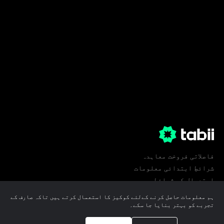
فاصلاتی فروخت معاہدہ
شرائطِ ابتدائی معلومات
استعمال کی شرائط
پرائیویسی
ہم معلومات حاصل کرنے کےلئے کوکیز کا استعمال کرتے ہیں تاکہ صارف کے
کوکی ترجیحات
تجربے کو بہتر بنایا جا سکے۔