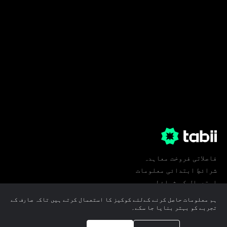
فاصلاتی فروخت معاہدہ
شرائطِ ابتدائی معلومات
استعمال کی شرائط
پرائیویسی
ہم معلومات حاصل کرنے کےلئے کوکیز کا استعمال کرتے ہیں تاکہ صارف کے
کوکی ترجیحات
تجربے کو بہتر بنایا جا سکے۔