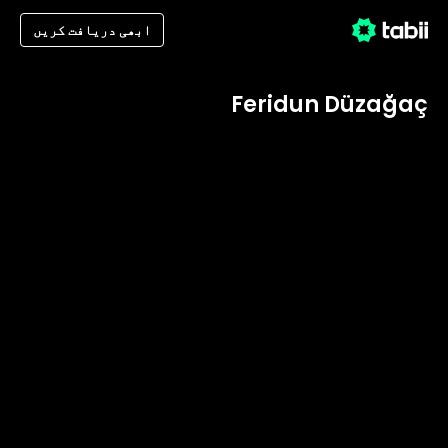
ابھی دریافت کریں
Feridun Düzağaç