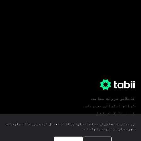
فاصلاتی فروخت معاہدہ
شرائطِ ابتدائی معلومات
استعمال کی شرائط
پرائیویسی
ہم معلومات حاصل کرنے کےلئے کوکیز کا استعمال کرتے ہیں تاکہ صارف کے
کوکی ترجیحات
تجربے کو بہتر بنایا جا سکے۔