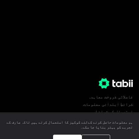
فاصلاتی فروخت معاہدہ
شرائطِ ابتدائی معلومات
استعمال کی شرائط
پرائیویسی
ہم معلومات حاصل کرنے کےلئے کوکیز کا استعمال کرتے ہیں تاکہ صارف کے
کوکی ترجیحات
تجربے کو بہتر بنایا جا سکے۔