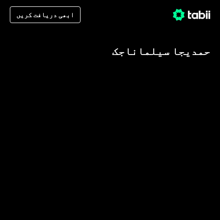
ابھی دریافت کریں
حمدیجا سیلماناجک