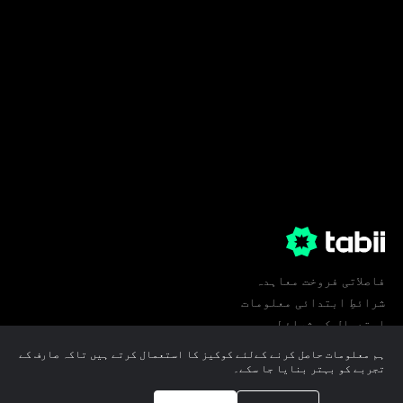
فاصلاتی فروخت معاہدہ
شرائطِ ابتدائی معلومات
استعمال کی شرائط
پرائیویسی
ہم معلومات حاصل کرنے کےلئے کوکیز کا استعمال کرتے ہیں تاکہ صارف کے
کوکی ترجیحات
تجربے کو بہتر بنایا جا سکے۔