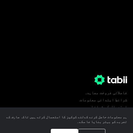
فاصلاتی فروخت معاہدہ
شرائطِ ابتدائی معلومات
استعمال کی شرائط
پرائیویسی
ہم معلومات حاصل کرنے کےلئے کوکیز کا استعمال کرتے ہیں تاکہ صارف کے
کوکی ترجیحات
تجربے کو بہتر بنایا جا سکے۔