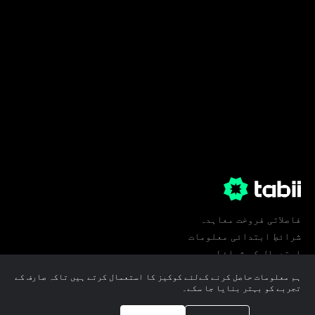
فاصلاتی فروخت معاہدہ
شرائطِ ابتدائی معلومات
استعمال کی شرائط
پرائیویسی
ہم معلومات حاصل کرنے کےلئے کوکیز کا استعمال کرتے ہیں تاکہ صارف کے
کوکی ترجیحات
تجربے کو بہتر بنایا جا سکے۔