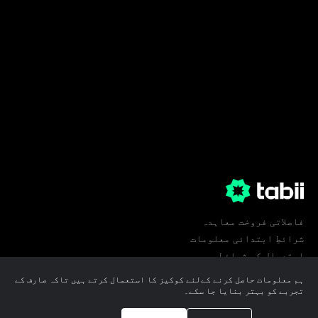
فاصلاتی فروخت معاہدہ
شرائطِ ابتدائی معلومات
استعمال کی شرائط
پرائیویسی
ہم معلومات حاصل کرنے کےلئے کوکیز کا استعمال کرتے ہیں تاکہ صارف کے
کوکی ترجیحات
تجربے کو بہتر بنایا جا سکے۔