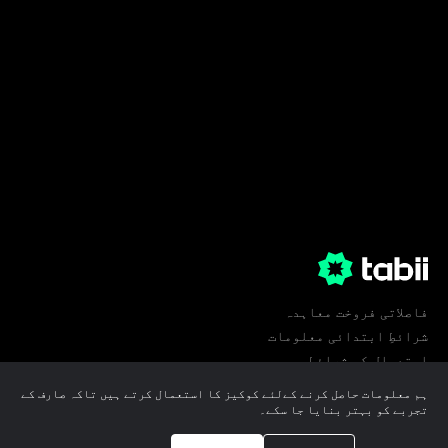
فاصلاتی فروخت معاہدہ
شرائطِ ابتدائی معلومات
استعمال کی شرائط
پرائیویسی
ہم معلومات حاصل کرنے کےلئے کوکیز کا استعمال کرتے ہیں تاکہ صارف کے
کوکی ترجیحات
تجربے کو بہتر بنایا جا سکے۔