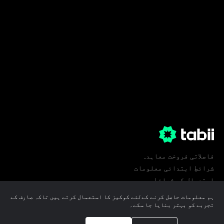
فاصلاتی فروخت معاہدہ
شرائطِ ابتدائی معلومات
استعمال کی شرائط
پرائیویسی
ہم معلومات حاصل کرنے کےلئے کوکیز کا استعمال کرتے ہیں تاکہ صارف کے
کوکی ترجیحات
تجربے کو بہتر بنایا جا سکے۔