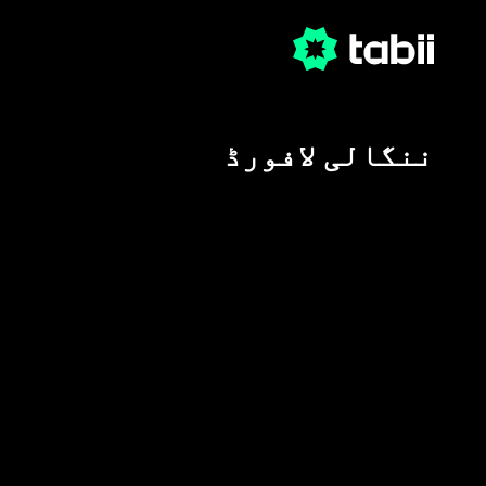
ننگالی لافورڈ