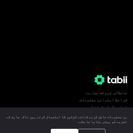
فاصلاتی فروخت معاہدہ
شرائطِ ابتدائی معلومات
استعمال کی شرائط
پرائیویسی
ہم معلومات حاصل کرنے کےلئے کوکیز کا استعمال کرتے ہیں تاکہ صارف کے
کوکی ترجیحات
تجربے کو بہتر بنایا جا سکے۔