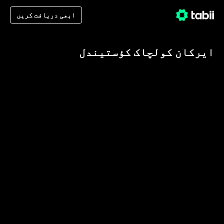
ابھی دریافت کریں
ایرکان کولچاک کؤستیندل