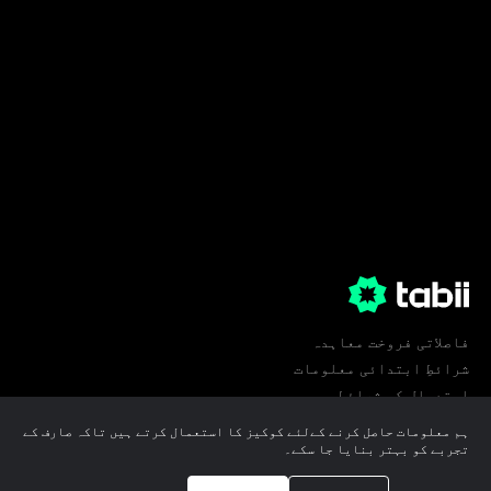
فاصلاتی فروخت معاہدہ
شرائطِ ابتدائی معلومات
استعمال کی شرائط
پرائیویسی
ہم معلومات حاصل کرنے کےلئے کوکیز کا استعمال کرتے ہیں تاکہ صارف کے
کوکی ترجیحات
تجربے کو بہتر بنایا جا سکے۔