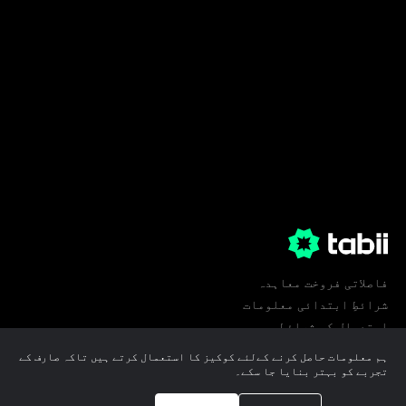
فاصلاتی فروخت معاہدہ
شرائطِ ابتدائی معلومات
استعمال کی شرائط
پرائیویسی
ہم معلومات حاصل کرنے کےلئے کوکیز کا استعمال کرتے ہیں تاکہ صارف کے
کوکی ترجیحات
تجربے کو بہتر بنایا جا سکے۔