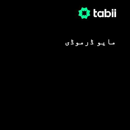
مایو ڈرموڈی