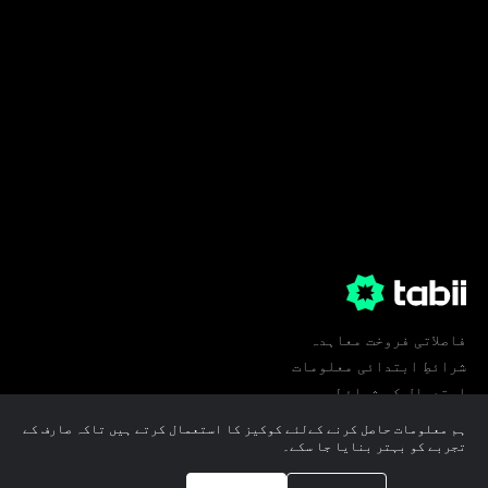
فاصلاتی فروخت معاہدہ
شرائطِ ابتدائی معلومات
استعمال کی شرائط
پرائیویسی
ہم معلومات حاصل کرنے کےلئے کوکیز کا استعمال کرتے ہیں تاکہ صارف کے
کوکی ترجیحات
تجربے کو بہتر بنایا جا سکے۔