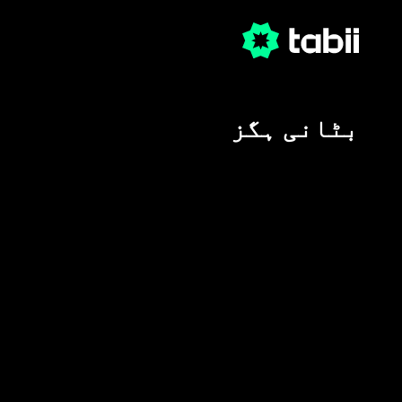
بٹانی ہگز