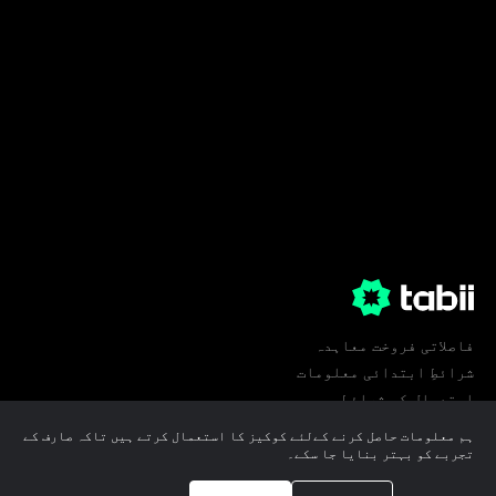
فاصلاتی فروخت معاہدہ
شرائطِ ابتدائی معلومات
استعمال کی شرائط
پرائیویسی
ہم معلومات حاصل کرنے کےلئے کوکیز کا استعمال کرتے ہیں تاکہ صارف کے
کوکی ترجیحات
تجربے کو بہتر بنایا جا سکے۔