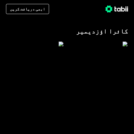
ابھی دریافت کریں
کائرا اؤزدیمیر