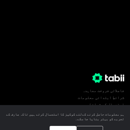
فاصلاتی فروخت معاہدہ
شرائطِ ابتدائی معلومات
استعمال کی شرائط
پرائیویسی
ہم معلومات حاصل کرنے کےلئے کوکیز کا استعمال کرتے ہیں تاکہ صارف کے
کوکی ترجیحات
تجربے کو بہتر بنایا جا سکے۔