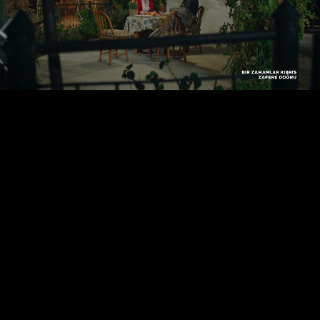
22:24
جیو