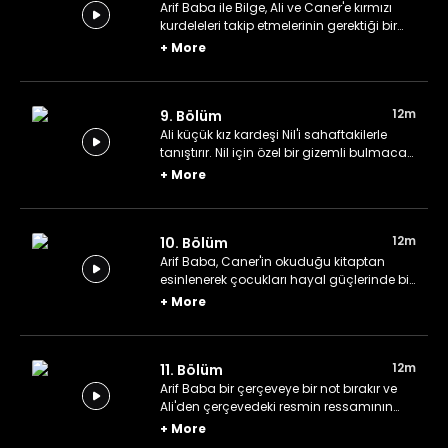
Arif Baba ile Bilge, Ali ve Caner'e kırmızı
kurdeleleri takip etmelerinin gerektiği bir
oyun hazırlarlar.
+
More
12m
9. Bölüm
Ali küçük kız kardeşi Nil'i sahaftakilerle
tanıştırır. Nil için özel bir gizemli bulmaca
hazırlanmıştır.
+
More
12m
10. Bölüm
Arif Baba, Caner'in okuduğu kitaptan
esinlenerek çocukları hayal güçlerinde bir
maceraya çıkarır.
+
More
12m
11. Bölüm
Arif Baba bir çerçeveye bir not bırakır ve
Ali'den çerçevedeki resmin ressamının
kim olduğunu öğrenmesini ister.
+
More