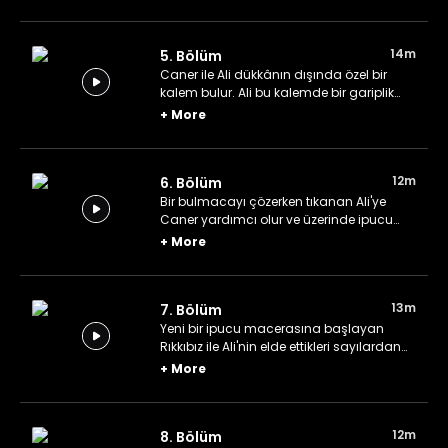
14m
5. Bölüm
Caner ile Ali dükkânın dışında özel bir
kalem bulur. Ali bu kalemde bir gariplik
olduğunu düşünür.
+
More
12m
6. Bölüm
Bir bulmacayı çözerken tıkanan Ali'ye
Caner yardımcı olur ve üzerinde ipucu
olan bir pikap bulurlar.
+
More
13m
7. Bölüm
Yeni bir ipucu macerasına başlayan
Rıkkıbız ile Ali'nin elde ettikleri sayılardan
bir anlam çıkarması gerekir.
+
More
12m
8. Bölüm