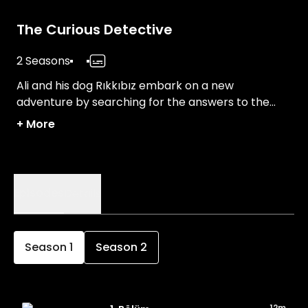
The Curious Detective
2 Seasons
Ali and his dog Rıkkıbız embark on a new
adventure by searching for the answers to the
puzzles prepared by Arif, the owner of a
+
More
bookshop, and his grandson Bilge.
Episodes
Details
Season
1
Season
2
12m