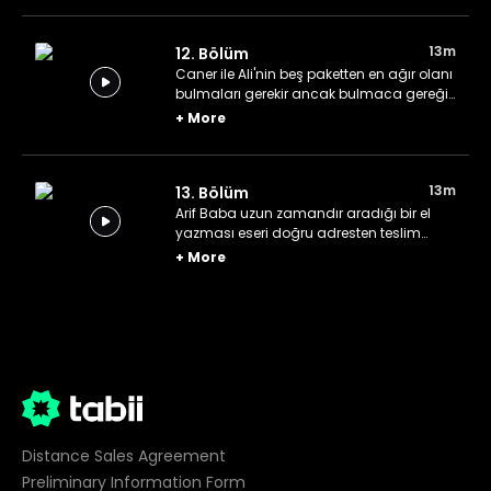
13m
12. Bölüm
Caner ile Ali'nin beş paketten en ağır olanı
bulmaları gerekir ancak bulmaca gereği
teraziyi yalnızca iki defa kullanabilirler.
+
More
13m
13. Bölüm
Arif Baba uzun zamandır aradığı bir el
yazması eseri doğru adresten teslim
alması için Ali'yi görevlendirir.
+
More
Distance Sales Agreement
Preliminary Information Form