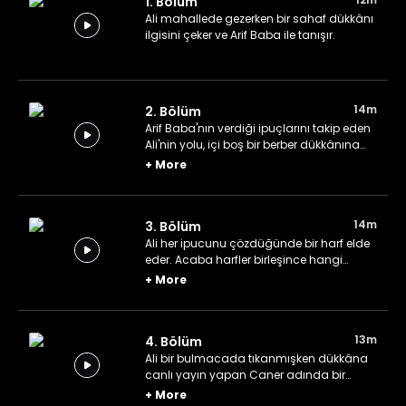
1. Bölüm
Ali mahallede gezerken bir sahaf dükkânı
ilgisini çeker ve Arif Baba ile tanışır.
14m
2. Bölüm
Arif Baba'nın verdiği ipuçlarını takip eden
Ali'nin yolu, içi boş bir berber dükkânına
düşer.
+
More
14m
3. Bölüm
Ali her ipucunu çözdüğünde bir harf elde
eder. Acaba harfler birleşince hangi
kelime olacaktır?
+
More
13m
4. Bölüm
Ali bir bulmacada tıkanmışken dükkâna
canlı yayın yapan Caner adında bir
çocuk gelir.
+
More