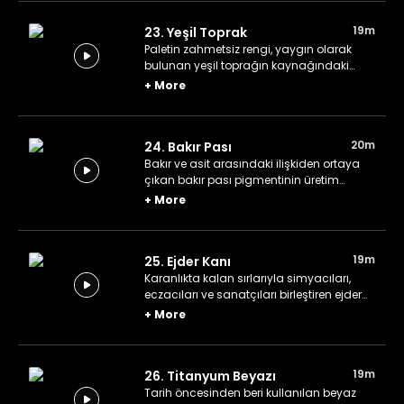
19m
23. Yeşil Toprak
Paletin zahmetsiz rengi, yaygın olarak
bulunan yeşil toprağın kaynağındaki
mineraller ve pigmentin tarihte kullanım
+
More
alanları.
20m
24. Bakır Pası
Bakır ve asit arasındaki ilişkiden ortaya
çıkan bakır pası pigmentinin üretim
yöntemleri, kullanım alanları ve boyanın
+
More
tahribatını önlemenin yolları.
19m
25. Ejder Kanı
Karanlıkta kalan sırlarıyla simyacıları,
eczacıları ve sanatçıları birleştiren ejder
kanı rengine dair tüm detayları
+
More
öğreniyoruz.
19m
26. Titanyum Beyazı
Tarih öncesinden beri kullanılan beyaz