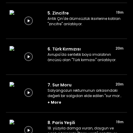
19m
5. Zincifre
Antik Çin'de ölümsüzlük iksirlerine katılan
"zincifre" anlatılıyor.
20m
6. Türk Kırmızısı
Avrupa'da sentetik boya imalatının
öncüsü olan "Türk kırmızısı" anlatılıyor.
20m
7. Sur Moru
Salyangozun rektumunun arkasındaki
değerli bir salgıdan elde edilen "sur moru"
anlatılıyor.
+
More
19m
8. Paris Yeşili
18. yüzyıla damga vuran, doygun ve