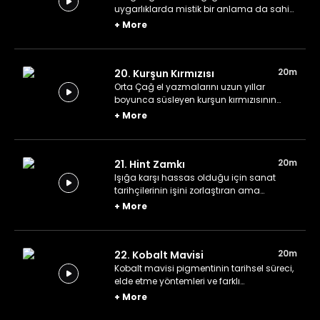
uygarlıklarda mistik bir anlama da sahip
olan "malahit yeşili" anlatılıyor.
+
More
20m
20. Kurşun Kırmızısı
Orta Çağ el yazmalarını uzun yıllar
boyunca süsleyen kurşun kırmızısının
tarihini ve farklı kullanım alanlarını
+
More
öğreniyoruz.
20m
21. Hint Zamkı
Işığa karşı hassas olduğu için sanat
tarihçilerinin işini zorlaştıran ama
geçmişte farklı alanlarda tercih edilmiş
+
More
olan "Hint zamkı" rengi konu ediliyor.
20m
22. Kobalt Mavisi
Kobalt mavisi pigmentinin tarihsel süreci,
elde etme yöntemleri ve farklı
coğrafyalardaki kullanım alanları
+
More
değerlendiriliyor.