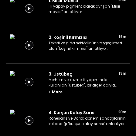
1. Mısır Mavisi
İlk yapay pigment olarak ayrışan "Mısır
mavisi" anlatılıyor.
19m
2. Koşinil Kırmızısı
Tekstil ve gıda sektörünün vazgeçilmezi
olan "koşinil kırmızısı" anlatılıyor.
19m
3. Üstübeç
Merhem ve kozmetik yapımında
kullanılan "üstübeç", bir diğer adıyla
"kurşun beyazı" anlatılıyor.
+
More
20m
4. Kurşun Kalay Sarısı
Rönesans ve Barok dönem sanatçılarının
kullandığı "kurşun kalay sarısı" anlatılıyor.