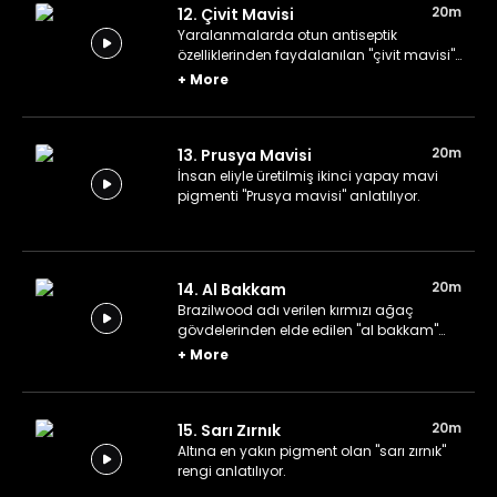
20m
12. Çivit Mavisi
Yaralanmalarda otun antiseptik
özelliklerinden faydalanılan "çivit mavisi"
pigmenti anlatılıyor.
+
More
20m
13. Prusya Mavisi
İnsan eliyle üretilmiş ikinci yapay mavi
pigmenti "Prusya mavisi" anlatılıyor.
20m
14. Al Bakkam
Brazilwood adı verilen kırmızı ağaç
gövdelerinden elde edilen ''al bakkam''
rengi anlatılıyor.
+
More
20m
15. Sarı Zırnık
Altına en yakın pigment olan "sarı zırnık"
rengi anlatılıyor.