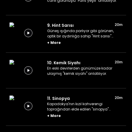
canlı görünüşlü "Paris yeşili" anlatılıyor.
20m
9. Hint Sarısı
Güneş ışığında parlıyor gibi görünen,
optik bir aydınlığa sahip "Hint sarısı"
anlatılıyor.
+
More
20m
10. Kemik Siyahı
En eski devirlerden günümüze kadar
ulaşmış "kemik siyahı" anlatılıyor.
20m
11. Sinopya
Kapadokya'nın kızıl kahverengi
toprağından elde edilen "sinopya"
pigmenti anlatılıyor.
+
More