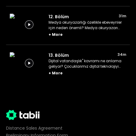
31m
12. Bölüm
Medya okuryazarlığı özellikle ebeveynler
için neden önemli? Medya okuryazarı
nasıl olunur? Medya okuryazarlığının
+
More
çocuk ile ebeveyn arasında nasıl bir
ilişkisi var?
34m
13. Bölüm
Dijital vatandaşlık" kavramı ne anlama
geliyor? Çocuklarımız dijital teknolojiyi
nasıl değerlendiriyor? Çocuklarımızın
+
More
sadece tüketici değil aynı zamanda
üretici olmasını nasıl sağlarız?
Distance Sales Agreement
Preliminary Information Form