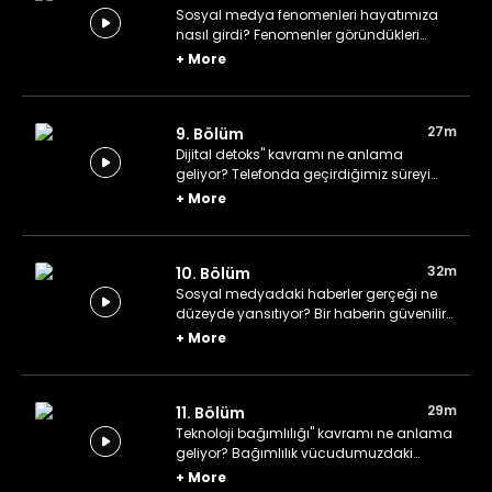
Sosyal medya fenomenleri hayatımıza
nasıl girdi? Fenomenler göründükleri
kadar uzman kimseler mi? Çocukları
+
More
doğru içeriklere yönlendirmek için neler
yapılabilir?
27m
9. Bölüm
Dijital detoks" kavramı ne anlama
geliyor? Telefonda geçirdiğimiz süreyi
nasıl kontrol altına alabiliriz? İnternet
+
More
ortamına sürekli maruz kalmak
hormonlarımızı nasıl etkiliyor?
32m
10. Bölüm
Sosyal medyadaki haberler gerçeği ne
düzeyde yansıtıyor? Bir haberin güvenilir
olup olmadığı nasıl anlaşılır?
+
More
29m
11. Bölüm
Teknoloji bağımlılığı" kavramı ne anlama
geliyor? Bağımlılık vücudumuzdaki
hormonlara nasıl etki ediyor?
+
More