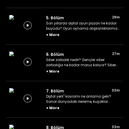
Çocuklarımızı siber saldırılara karşı nasıl
eğitebiliriz?
29m
5. Bölüm
Son yıllarda dijital oyun pazarı ne kadar
büyüdü? Oyun oynama alışkanlıklarımız
nasıl değişti? Çocuklarımızın yaşlarına
+
More
uygun olan oyunları nasıl tespit edebiliriz?
27m
6. Bölüm
Siber zorbalık nedir? Gençler siber
zorbalığa ne kadar maruz kalıyor? Siber
zorbalığa karşı alınabilecek tedbirler
+
More
neler?
33m
7. Bölüm
Dijital yerli" kavramı ne anlama gelir?
Sanal dünyadaki ilerleme, kuşaklar
arasındaki iletişimi nasıl etkiliyor?
+
More
33m
8. Bölüm