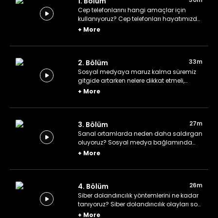
1. Bölüm
Cep telefonlarını hangi amaçlar için
kullanıyoruz? Cep telefonları hayatımızda
ne kadar yer kaplıyorlar? Çocuk
+
More
gelişiminde cep telefonlarının etkileri
neler?
33m
2. Bölüm
Sosyal medyaya maruz kalma süremiz
gitgide artarken nelere dikkat etmeli,
çocuklarımıza nasıl yol göstermeliyiz?
+
More
Hayatımızı sürekli paylaşmaya neden bu
kadar istekliyiz?
27m
3. Bölüm
Sanal ortamlarda neden daha saldırgan
oluyoruz? Sosyal medya bağlamında
"linç" ne anlama gelir?
+
More
26m
4. Bölüm
Siber dolandırıcılık yöntemlerini ne kadar
tanıyoruz? Siber dolandırıcılık olayları son
yıllarda neden bu kadar arttı?
+
More