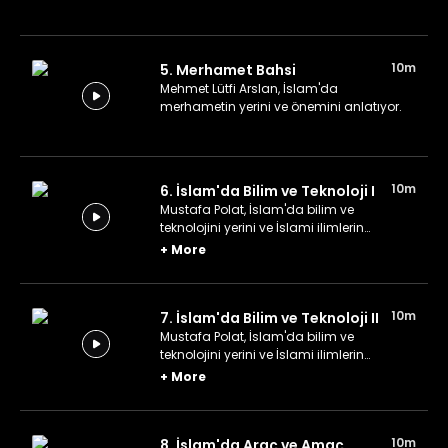
10m
5. Merhamet Bahsi
Mehmet Lütfi Arslan, İslam'da
merhametin yerini ve önemini anlatıyor.
10m
6. İslam'da Bilim ve Teknoloji I
Mustafa Polat, İslam'da bilim ve
teknolojini yerini ve İslami ilimlerin
kapsamını anlatıyor.
+
More
10m
7. İslam'da Bilim ve Teknoloji II
Mustafa Polat, İslam'da bilim ve
teknolojini yerini ve İslami ilimlerin
kapsamını anlatmaya devam ediyor.
+
More
10m
8. İslam'da Araç ve Amaç