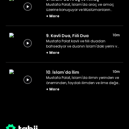
Mustafa Polat, İslam'da araç ve amaç
üzerine konuşuyor ve Müslümanların
güçlü olması gerektiğinden bahsediyor.
+
More
10m
9. Kavli Dua, Fiili Dua
Mustafa Polat kavli ve fiili duadan
bahsediyor ve duanın İslam'daki yerini ve
önemini anlatıyor.
+
More
10m
10. İslam'da İlim
Mustafa Polat, İslam'da ilimin yerinden ve
öneminden, faydalı ilimden ve ilme değer
vermekten bahsediyor.
+
More