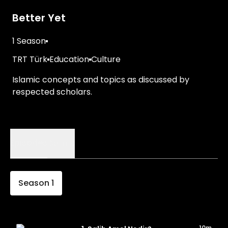
Better Yet
1 Season
TRT Türk
Education
Culture
Islamic concepts and topics as discussed by
respected scholars.
Episodes
Details
Season
1
10m