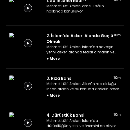
1. Salih Amel Nedir?
Mehmet Lütfi Arslan, amel-i sâlih
hakkında konuşuyor.
10m
2. İslam'da Askeri Alanda Güçlü
Olmak
Mehmet Lütfi Arslan, İslam'da savaşın
yerini, askeri alanda tedbir almanın ve
tetikte olmanın önemini anlatıyor.
+
More
10m
3. Rıza Bahsi
Mehmet Lütfi Arslan, Allah'ın razı olduğu
insanlardan ve bu konuda kimlerin örnek
alınması gerektiğinden bahsediyor.
+
More
10m
4. Dürüstlük Bahsi
Mehmet Lütfi Arslan, İslam'da
dürüstlüğün yerini ve önemini anlatıyor.