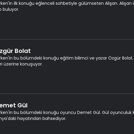
rken'in ilk konuğu eğlenceli sohbetiyle gülümseten Alişan. Alişan il
 buluyor.
Özgür Bolat
rken'in bu bölümdeki konuğu eğitim bilimci ve yazar Özgür Bolat
leri üzerine konuşuyor.
Demet Gül
rken'in bu bölümdeki konuğu oyuncu Demet Gül. Gül oyunculuk ka
ya'daki hayatından bahsediyor.