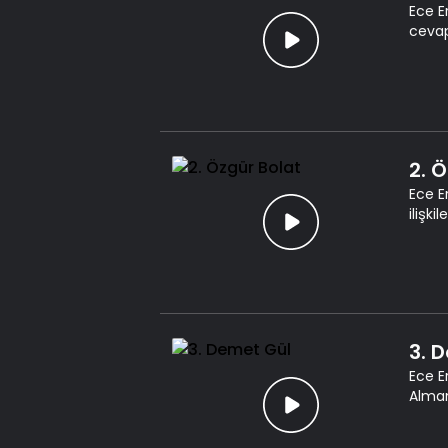
Ece E
cevap
2. 
Ece E
ilişki
3. 
Ece E
Alman