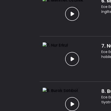
6. 
Ece E
İngilt
7. N
Ece E
hobil
8. 
Ece E
tiyat