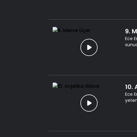
9. 
Ece E
sunuc
10.
Ece E
yeten