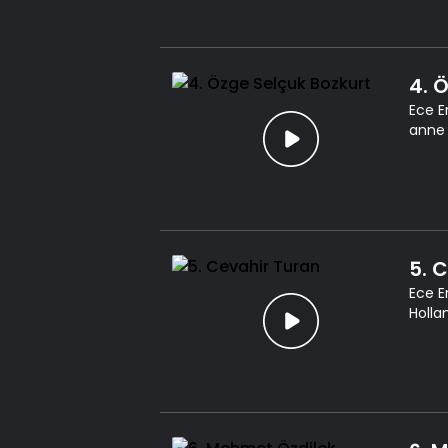
4. 
Ece E
anne 
5. 
Ece E
Holla