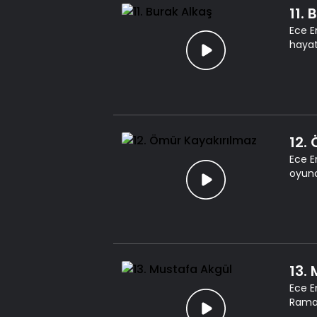
11. 
Ece E
hayat
12.
Ece E
oyunc
13.
Ece E
Rama