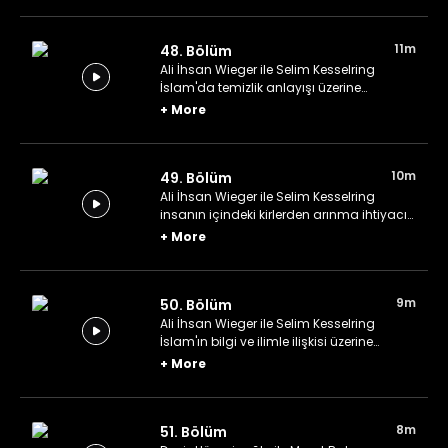
11m
48. Bölüm
Ali İhsan Wieger ile Selim Kesselring
İslam'da temizlik anlayışı üzerine
konuşuyor.
+
More
10m
49. Bölüm
Ali İhsan Wieger ile Selim Kesselring
insanın içindeki kirlerden arınma ihtiyacı
üzerine konuşuyor.
+
More
9m
50. Bölüm
Ali İhsan Wieger ile Selim Kesselring
İslam'ın bilgi ve ilimle ilişkisi üzerine
konuşuyor.
+
More
8m
51. Bölüm