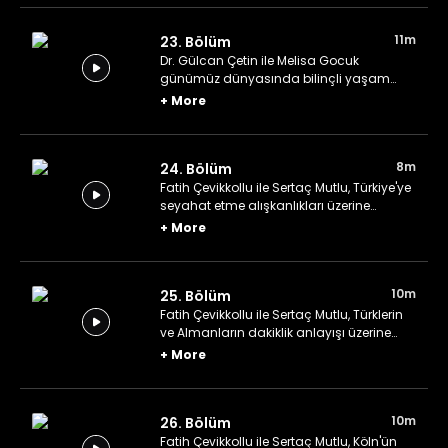
11m
23. Bölüm
Dr. Gülcan Çetin ile Melisa Gocuk
günümüz dünyasında bilinçli yaşam
üzerine konuşuyor.
+
More
8m
24. Bölüm
Fatih Çevikkollu ile Sertaç Mutlu, Türkiye'ye
seyahat etme alışkanlıkları üzerine
konuşuyor.
+
More
10m
25. Bölüm
Fatih Çevikkollu ile Sertaç Mutlu, Türklerin
ve Almanların dakiklik anlayışı üzerine
konuşuyor.
+
More
10m
26. Bölüm
Fatih Çevikkollu ile Sertaç Mutlu, Köln'ün