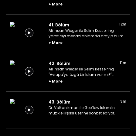
pratiklerinden bahsediyorlar.
+
More
12m
41. Bölüm
Ali İhsan Wieger ile Selim Kesselring
yaratıcıyı mecazi anlamda arayıp bulma
üzerine konuşuyor.
+
More
11m
42. Bölüm
Ali İhsan Wieger ile Selim Kesselring
"Avrupa'ya özgü bir İslam var mı?"
sorusuna yanıt arıyor.
+
More
9m
43. Bölüm
Dr. Volkanikman ile Geeflow İslam'ın
müzikle ilişkisi üzerine sohbet ediyor.