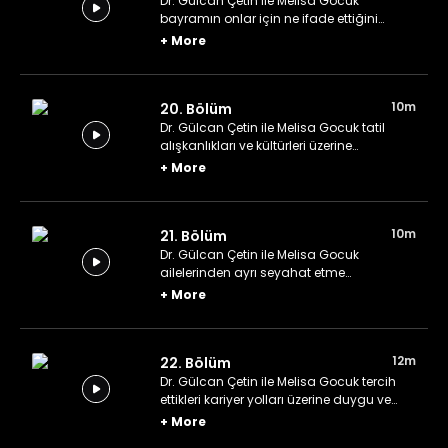
Dr. Gülcan Çetin ile Melisa Gocuk
bayramın onlar için ne ifade ettiğini
konuşuyor.
+
More
10m
20. Bölüm
Dr. Gülcan Çetin ile Melisa Gocuk tatil
alışkanlıkları ve kültürleri üzerine
konuşuyor.
+
More
10m
21. Bölüm
Dr. Gülcan Çetin ile Melisa Gocuk
ailelerinden ayrı seyahat etme
deneyimlerini aktarıyor.
+
More
12m
22. Bölüm
Dr. Gülcan Çetin ile Melisa Gocuk tercih
ettikleri kariyer yolları üzerine duygu ve
düşüncelerini paylaşıyor.
+
More