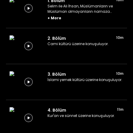
1. Bölüm
Selim ile Ali İhsan, Müslümanların ve
Müslüman olmayanların namaza
bakışını değerlendiriyor.
+
More
10m
2. Bölüm
Cami kültürü üzerine konuşuluyor.
10m
3. Bölüm
İslami yemek kültürü üzerine konuşuluyor.
11m
4. Bölüm
Kur'an ve sünnet üzerine konuşuluyor.