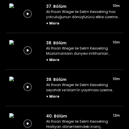
10m
37. Bölüm
Ali İhsan Wieger ile Selim Kesselring hac
yolculuğunun dönüştürücü etkisi üzerine
konuşuyor.
+
More
10m
38. Bölüm
Ali İhsan Wieger ile Selim Kesselring
Müslümanların dünyevi imtihanları
üzerine konuşuyor.
+
More
10m
39. Bölüm
Ali İhsan Wieger ile Selim Kesselring
seyahat ve İslam'ın yayılması üzerine
konuşuyorlar.
+
More
12m
40. Bölüm
Ali İhsan Wieger ile Selim Kesselring
Hristiyan dönemlerindeki inanç