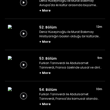
Deniz Hüseyinoğlu ile Murat Bakırnay
Avrupa'da iki kültür arasında büyüme
deneyimlerini konuşuyor.
+
More
12m
52. Bölüm
Deniz Hüseyinoğlu ile Murat Bakırnay
Hristiyanlığın baskın olduğu bir kültürde
İslam'ı yaşamak üzerine konuşuyor.
+
More
9m
53. Bölüm
Furkan Tanrıverdi ile Abdulsamet
Tanrıverdi, Fransa özelinde ulusal ve dinî
kimlik arasındaki fark üzerine konuşuyor.
+
More
10m
54. Bölüm
Furkan Tanrıverdi ile Abdulsamet
Tanrıverdi, Fransa'da kamusal alanda
dinî ibadetler ve görünürlük üzerine
+
More
konuşuyor.