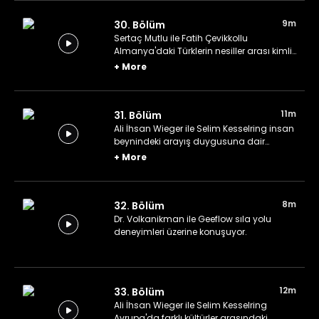
9m
30. Bölüm
Sertaç Mutlu ile Fatih Çevikkollu
Almanya'daki Türklerin nesiller arası kimlik
dönüşümünden bahsediyor.
+
More
11m
31. Bölüm
Ali İhsan Wieger ile Selim Kesselring insan
beynindeki arayış duygusuna dair
konuşuyor.
+
More
8m
32. Bölüm
Dr. Volkanikman ile Geeflow sıla yolu
deneyimleri üzerine konuşuyor.
12m
33. Bölüm
Ali İhsan Wieger ile Selim Kesselring
Avrupa'da farklı kültürler arasındaki