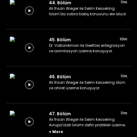
11m
44. Bölüm
Ali İhsan Wieger ile Selim Kesselring
İslam'da sabra bakış konusunu ele alıyor.
10m
45. Bölüm
Dr. Volkanikman ile Geeflow entegrasyon
ve asimilasyon üzerine konuşuyor.
11m
46. Bölüm
Ali İhsan Wieger ile Selim Kesselring ölüm
ve ahiret üzerine konuşuyor.
11m
47. Bölüm
Ali İhsan Wieger ile Selim Kesselring
Avrupa'daki İslami defin pratikleri üzerine
konuşuyor.
+
More