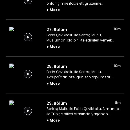
onlar için ne ifade ettiği üzerine
konuşuyor.
+
More
10m
27. Bölüm
Fatih Çevikkollu ile Sertaç Mutlu,
Müslümanlıkla birlikte edinilen yemek
alışkanlıkları üzerine konuşuyor.
+
More
10m
28. Bölüm
Fatih Çevikkollu ile Sertaç Mutlu,
Avrupa'daki özel günlerin toplumsal
düzene etkisi üzerine konuşuyor.
+
More
8m
29. Bölüm
Sertaç Mutlu ile Fatih Çevikkollu, Almanca
ile Türkçe dilleri arasında yaşanan
etkileşim ve paylaşımı konuşuyor.
+
More