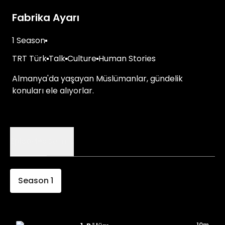
Fabrika Ayarı
1 Season
TRT Türk
Talk
Culture
Human Stories
Almanya'da yaşayan Müslümanlar, gündelik
konuları ele alıyorlar.
Episodes
Details
Season
1
10m