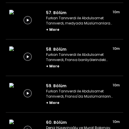
10m
57. Bölüm
Furkan Tanrıverdi ile Abdulsamet
Tanrıverdi, medyada Müslümanlara
yönelik sorunlu söylemler üzerine
+
More
konuşuyor.
10m
58. Bölüm
Furkan Tanrıverdi ile Abdulsamet
Tanrıverdi, Fransa banliyölerindeki
sosyoekonomik doku üzerine konuşuyor.
+
More
10m
59. Bölüm
Furkan Tanrıverdi ile Abdulsamet
Tanrıverdi, Fransa'da Müslümanların
siyasi hayata katılımını engelleyen
+
More
sorunları konuşuyor.
10m
60. Bölüm
Deniz Hüseyinoğlu ve Murat Bakırnay,