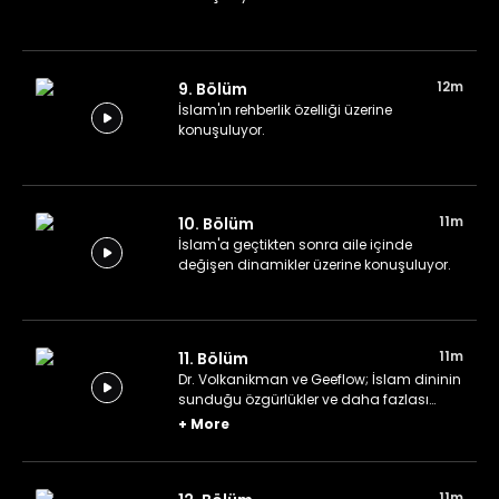
12m
9. Bölüm
İslam'ın rehberlik özelliği üzerine
konuşuluyor.
11m
10. Bölüm
İslam'a geçtikten sonra aile içinde
değişen dinamikler üzerine konuşuluyor.
11m
11. Bölüm
Dr. Volkanikman ve Geeflow; İslam dininin
sunduğu özgürlükler ve daha fazlası
üzerine sade bir sohbet gerçekleştiriyor.
+
More
11m