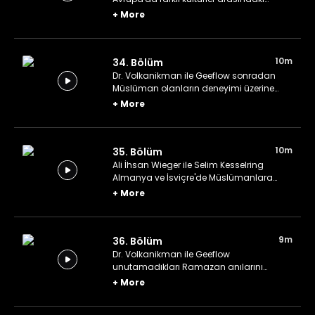
alışveriş üzerine konuşuyor.
+
More
10m
34. Bölüm
Dr. Volkanikman ile Geeflow sonradan
Müslüman olanların deneyimi üzerine
konuşuyor.
+
More
10m
35. Bölüm
Ali İhsan Wieger ile Selim Kesselring
Almanya ve İsviçre'de Müslümanlara
bakış üzerine deneyimlerini anlatıyor.
+
More
9m
36. Bölüm
Dr. Volkanikman ile Geeflow
unutamadıkları Ramazan anılarını
paylaşıyorlar.
+
More