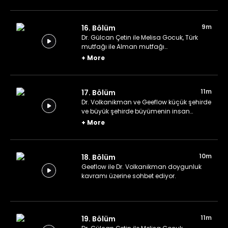
9m
16. Bölüm
Dr. Gülcan Çetin ile Melisa Gocuk, Türk
mutfağı ile Alman mutfağı
karşılaştırması yapıyor.
+
More
11m
17. Bölüm
Dr. Volkanikman ve Geeflow küçük şehirde
ve büyük şehirde büyümenin insan
üzerinde bıraktığı etkileri karşılaştırıyor.
+
More
10m
18. Bölüm
Geeflow ile Dr. Volkanikman doygunluk
kavramı üzerine sohbet ediyor.
11m
19. Bölüm