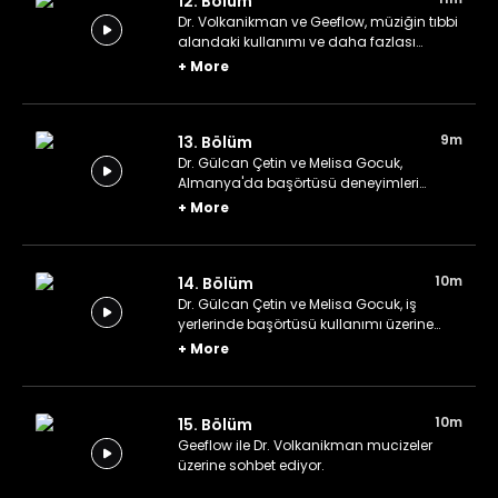
12. Bölüm
Dr. Volkanikman ve Geeflow, müziğin tıbbi
alandaki kullanımı ve daha fazlası
üzerine konuşuyor.
+
More
9m
13. Bölüm
Dr. Gülcan Çetin ve Melisa Gocuk,
Almanya'da başörtüsü deneyimleri
üzerine konuşuyorlar.
+
More
10m
14. Bölüm
Dr. Gülcan Çetin ve Melisa Gocuk, iş
yerlerinde başörtüsü kullanımı üzerine
konuşuyorlar.
+
More
10m
15. Bölüm
Geeflow ile Dr. Volkanikman mucizeler
üzerine sohbet ediyor.