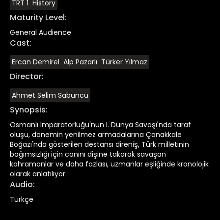
TRT 1
History
Maturity Level
:
General Audience
Cast
:
Ercan Demirel
Alp Pazarlı
Türker Yılmaz
Director
:
Ahmet Selim Sabuncu
Synopsis
:
Osmanlı İmparatorluğu'nun I. Dünya Savaşı'nda taraf
oluşu, dönemin yenilmez armadalarına Çanakkale
Boğazı'nda gösterilen destansı direniş, Türk milletinin
bağımsızlığı için canını dişine takarak savaşan
kahramanlar ve daha fazlası, uzmanlar eşliğinde kronolojik
olarak anlatılıyor.
Audio
:
Türkçe