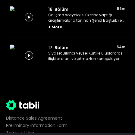
56m
16. Bölüm
Çalışma sosyolojisi üzerine yaptığı
araştırmalarla tanınan Şenol Baştürk ile
emek kavramı ele alınıyor.
+
More
54m
17. Bölüm
Siyaset Bilimci Veysel Kurt ile uluslararası
ilişkiler alanı ve çıkmazları konuşuluyor.
Distance Sales Agreement
Preliminary Information Form
Terms of Use