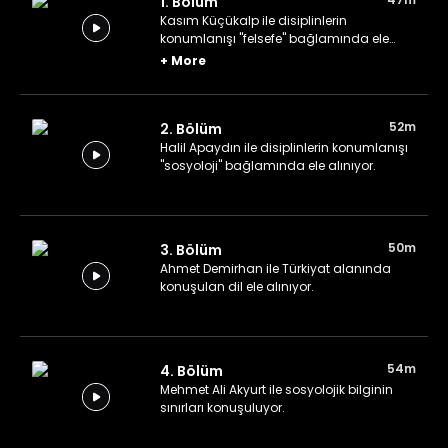
1. Bölüm
Kasım Küçükalp ile disiplinlerin
konumlanışı "felsefe" bağlamında ele
alınıyor.
+
More
52m
2. Bölüm
Halil Apaydın ile disiplinlerin konumlanışı
"sosyoloji" bağlamında ele alınıyor.
50m
3. Bölüm
Ahmet Demirhan ile Türkiyat alanında
konuşulan dil ele alınıyor.
54m
4. Bölüm
Mehmet Ali Akyurt ile sosyolojik bilginin
sınırları konuşuluyor.