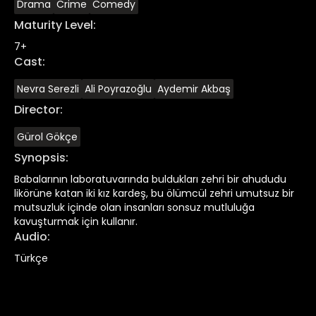
Drama
Crime
Comedy
Maturity Level
:
7+
Cast
:
Nevra Serezli
Ali Poyrazoğlu
Aydemir Akbaş
Director
:
Gürol Gökçe
Synopsis
:
Babalarının laboratuvarında buldukları zehri bir ahududu
likörüne katan iki kız kardeş, bu ölümcül zehri umutsuz bir
mutsuzluk içinde olan insanları sonsuz mutluluğa
kavuşturmak için kullanır.
Audio
:
Türkçe