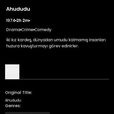
Ahududu
1974
2h 2m
Drama
Crime
Comedy
İki kız kardeş, dünyadan umudu kalmamış insanları
huzura kavuşturmayı görev edinirler.
Details
Original Title
:
Ahududu
Genres
: