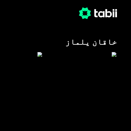
خاقان یلماز