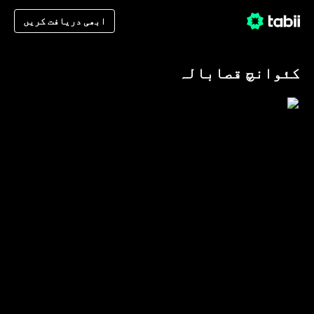
ابھی دریافت کریں
کئوانچ قصابالہ