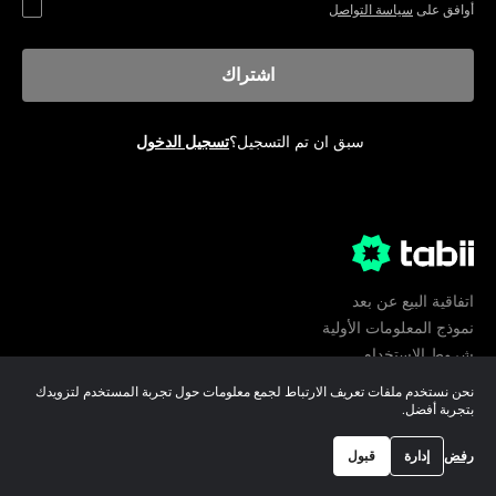
أوافق على
سياسة التواصل
اشتراك
سبق ان تم التسجيل؟
تسجيل الدخول
اتفاقية البيع عن بعد
نموذج المعلومات الأولية
شروط الإستخدام
الخصوصية
نحن نستخدم ملفات تعريف الارتباط لجمع معلومات حول تجربة المستخدم لتزويدك
تفضيلات ملفات تعريف الارتباط
بتجربة أفضل.
©
2026
tabii,
جميع الحقوق محفوظة
رفض
إدارة
قبول