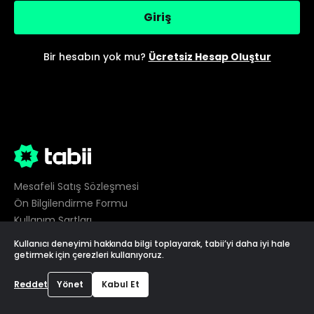
Giriş
Bir hesabın yok mu?
Ücretsiz Hesap Oluştur
Mesafeli Satış Sözleşmesi
Ön Bilgilendirme Formu
Kullanım Şartları
Gizlilik
Kullanıcı deneyimi hakkında bilgi toplayarak, tabii’yi daha iyi hale
Çerez Tercihleri
getirmek için çerezleri kullanıyoruz.
©
2026
tabii,
Tüm hakları saklıdır
Reddet
Yönet
Kabul Et