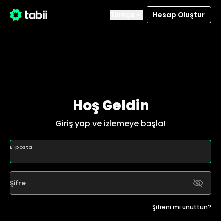
/login
Türkçe
Hesap Oluştur
Hoş Geldin
Giriş yap ve izlemeye başla!
E-posta
Şifre
Şifreni mi unuttun?