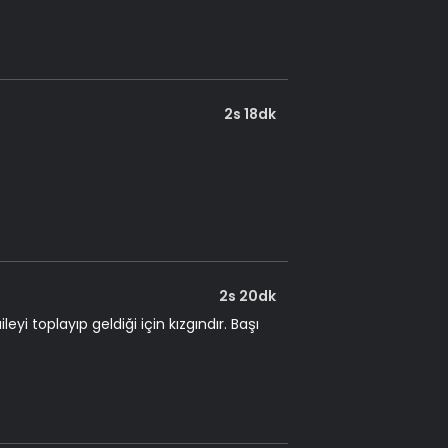
2s 18dk
2s 20dk
 toplayıp geldiği için kızgındır. Başı