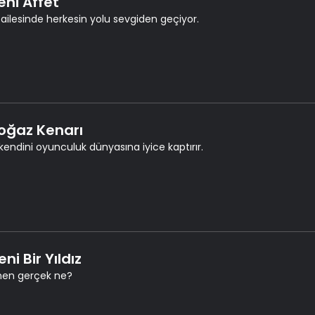
eni Affet
 ailesinde herkesin yolu sevgiden geçiyor.
Boğaz Kenarı
 kendini oyunculuk dünyasına iyice kaptırır.
eni Bir Yıldız
nen gerçek ne?