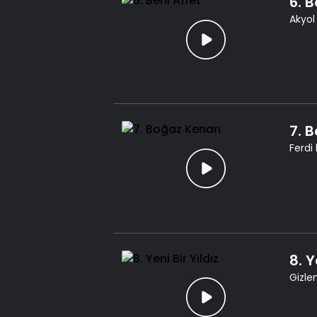
6. B
Akyol
7. 
Ferdi
8. Y
Gizle