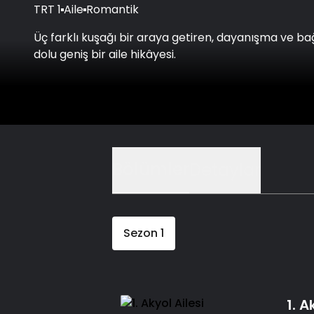
TRT 1
Aile
Romantik
Üç farklı kuşağı bir araya getiren, dayanışma ve bağl
dolu geniş bir aile hikâyesi.
Bölümler
Detaylar
Sezon
1
1. A