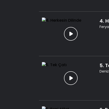
4. 
Feryal
5. 
Deniz