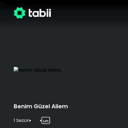
/detail/180581/benim-guzel-ailem
Benim Güzel Ailem
1 Sezon