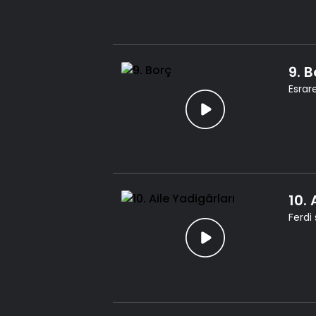
9. B
Esrar
10. 
Ferdi