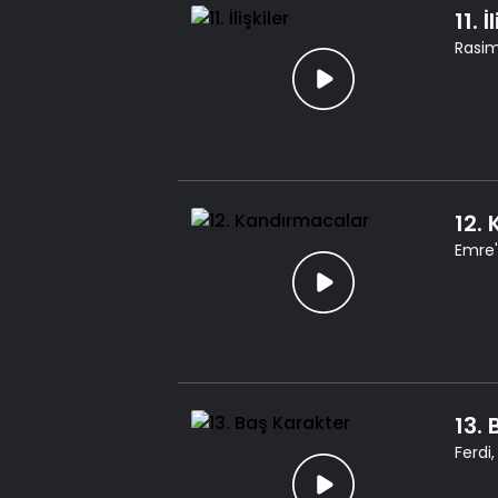
11. İ
Rasim
12.
Emre'
13.
Ferdi