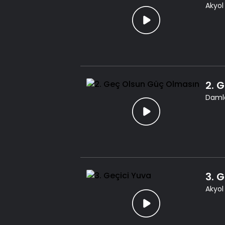
Akyol 
2. 
Damla
3. 
Akyol 