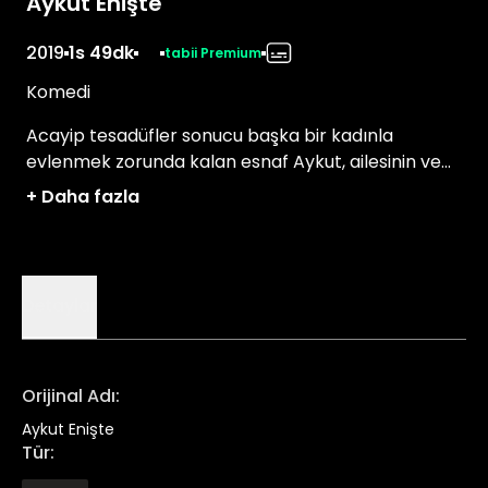
Aykut Enişte
2019
1s 49dk
tabii Premium
Komedi
Acayip tesadüfler sonucu başka bir kadınla
evlenmek zorunda kalan esnaf Aykut, ailesinin ve
nişanlısının gazabından kurtulmak zorundadır.
+
Daha fazla
Detaylar
Orijinal Adı
:
Aykut Enişte
Tür
: