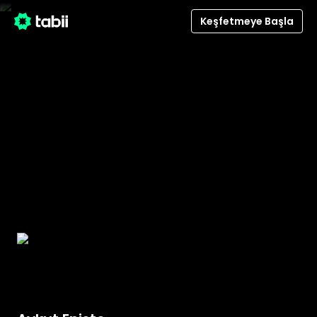
/detail/182328/aykut-eniste
Keşfetmeye Başla