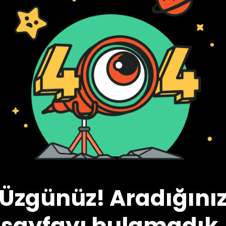
Üzgünüz! Aradığını
sayfayı bulamadık.