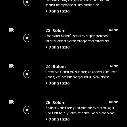
İnanır ile oynama ümidiyle film
seçmelerine giderler. Recep, abisi Sabit'in
+
Daha fazla
evden kaçtığı haberini alır.
43dk
23. Bölüm
Evdekiler Sabit'i zorla eve göndermek
isterler ama Sabit otogarda ortadan
kaybolur. Asiye, Berat'tan okuma yazma
+
Daha fazla
dersi almaya başlar.
41dk
24. Bölüm
Berat ve Sabit yüzünden öfkeden kuduran
Vahit, Zeliha'nın sağduyulu yaklaşımı
sayesinde sakinleşir. Rüya ve Cansu,
+
Daha fazla
ödevlerini yapmamak için hasta
numarası yaparlar.
46dk
25. Bölüm
Zeliha, Vahit'ten gizli olarak eve oldukça
ünlü bir falcıyı davet eder. Sabit'i yanına
alıp dükkân için alışverişe çıkan Vahit,
+
Daha fazla
Sabit yüzünden esnaftan dayak yer.