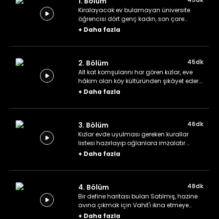
1. Bölüm
Kiralayacak ev bulamayan üniversite
öğrencisi dört genç kadın, son çare
olarak eski bir konağın iki katından birini
+
Daha fazla
tutarlar. Diğer kata ise köyden gelen üç
genç adam yerleşir.
45dk
2. Bölüm
Alt kat komşularını hor gören kızlar, eve
hâkim olan köy kültüründen şikâyet eder.
Şikâyet etmek çözüm olmayınca kızlar da
+
Daha fazla
kendi bildikleri kültürle erkekleri rahatsız
etmeye çalışır.
46dk
3. Bölüm
Kızlar evde uyulması gereken kurallar
listesi hazırlayıp oğlanlara imzalatır.
Rüya, eve yemek getiren kuryeye âşık olur.
+
Daha fazla
48dk
4. Bölüm
Bir define haritası bulan Satılmış, hazine
avına çıkmak için Vahit'i ikna etmeye
çalışır. Recep ve Armağan ise ev
+
Daha fazla