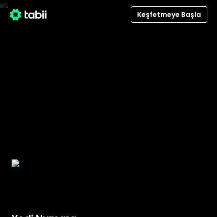
/detail/1951/yedi-numara
Keşfetmeye Başla