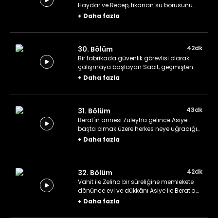
Haydar ve Recep, tıkanan su borusunu
tamir etmeye çalışırlar ama yarardan
+
Daha fazla
çok zararları dokunur.
42dk
30. Bölüm
Bir fabrikada güvenlik görevlisi olarak
çalışmaya başlayan Sabit, geçmişten
tanıdık bir yüzle karşılaşır. Zeliha ile Vahit,
+
Daha fazla
zehirlenmiş kimsesiz bir çocuğa evlerinde
bakarlar.
43dk
31. Bölüm
Berat'ın annesi Züleyha gelince Asiye
başta olmak üzere herkes neye uğradığını
şaşırır. Ayten ile Rüya, kira için kenara
+
Daha fazla
koydukları parayla bilgisayar alınca
Armağan çok kızar.
42dk
32. Bölüm
Vahit ile Zeliha bir süreliğine memlekete
dönünce evi ve dükkânı Asiye ile Berat'a
emanet eder. İnternette tıkladığı bir site
+
Daha fazla
yüzünden Ayten'in kredi kartı bilgileri ele
geçirilir.