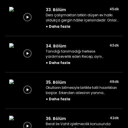
45dk
33. Bölüm
Ders çalışmaktan bitkin düşen ev halkı
oldukça gergin hâller içerisindedir. Onlar
için endişelenen Zeliha, herkesi toplayıp
+
Daha fazla
pikniğe çıkmayı önerir.
43dk
34. Bölüm
Tanıdığı tanımadığı herkese
yardımseverlik eden Recep, aynı
davranışın kendisine gösterilmemesi
+
Daha fazla
üzerine İstanbul'a küser. Proje yarışmasını
kazanan Haydar'dan bir konuşma
hazırlaması istenir.
48dk
35. Bölüm
Okulların bitmesiyle birlikte tatil hazırlıkları
başlar. Erkenden ailesinin yanına
dönecek olan Deniz, Rüya'yı da davet
+
Daha fazla
eder.
42dk
36. Bölüm
Berat ile Vahit işletmecilik konusunda