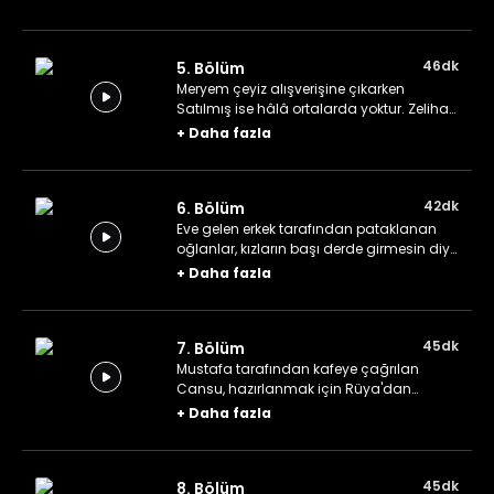
faturalarının nasıl paylaşılacağı
konusunda uzlaşamaz.
46dk
5. Bölüm
Meryem çeyiz alışverişine çıkarken
Satılmış ise hâlâ ortalarda yoktur. Zeliha
sayesinde ilk kez oğlanlarla birlikte
+
Daha fazla
kahvaltı yapan kızların iştahı kaçar.
42dk
6. Bölüm
Eve gelen erkek tarafından pataklanan
oğlanlar, kızların başı derde girmesin diye
Vahit'e yalan söyler. En çok dayağı yiyen
+
Daha fazla
Satılmış ise birkaç günlüğüne
konuşamaz hâle gelir.
45dk
7. Bölüm
Mustafa tarafından kafeye çağrılan
Cansu, hazırlanmak için Rüya'dan
yardım ister. Misafirinin Armağan'dan
+
Daha fazla
hoşlandığını duyan Haydar'ın hayalleri
yıkılır.
45dk
8. Bölüm