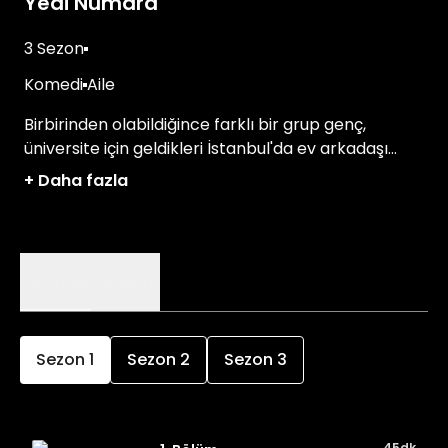
Yedi Numara
3 Sezon
Komedi
Aile
Birbirinden olabildiğince farklı bir grup genç,
üniversite için geldikleri İstanbul'da ev arkadaşı
olurlar ve kısa zaman içinde koca bir aileye
+
Daha fazla
dönüşürler.
Bölümler
Detaylar
Sezon
1
Sezon
2
Sezon
3
45dk