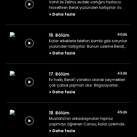
Vahit ile Zeliha, evdeki varlığını fazlaca
hissettiren Berat yüzünden tartışırlar. Ev
halkının gönlünü almak isteyen Berat
+
Daha fazla
herkese hediyeler alır.
40dk
16. Bölüm
Kızlar erkeklerle telefon, kombi gibi sorunlar
yüzünden tartışırlar. Bunun üzerine Berat,
ev için bir yönetici seçme fikrini öne sürer.
+
Daha fazla
43dk
17. Bölüm
Ev halkı, Berat'ı yönetici olarak seçmekten
çok çabuk pişman olur. Bilgisayarlar
konusunda hiçbir fikri olmayan Vahit bir
+
Daha fazla
internet kafe satın alır.
45dk
18. Bölüm
Mustafa'nın arkadaşından hipnoz
yapmayı öğrenen Cansu, kızlar üzerinde
deneme yapar. Yeni aldığı internet kafe
+
Daha fazla
elinde kalınca Vahit, Berat'ın mantıcı