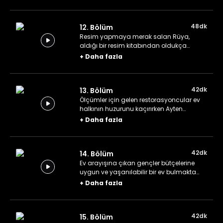
olmayan Asiye hakkında ne
yapacaklarını düşünürler.
48dk
12. Bölüm
Resim yapmaya merak salan Rüya,
aldığı bir resim kitabından oldukça
etkilenir. Satılmış'ın yokluğunda Haydar
+
Daha fazla
ve Recep'in canı çok sıkılır.
42dk
13. Bölüm
Ölçümler için gelen restorasyoncular ev
halkının huzurunu kaçırırken Ayten
durumdan çok memnundur. Kızların evsiz
+
Daha fazla
kalmamasını isteyen Zeliha ise Vahit'ten
bir çözüm önerisi bekler.
42dk
14. Bölüm
Ev arayışına çıkan gençler bütçelerine
uygun ve yaşanılabilir bir ev bulmakta
zorlanırlar. Geçici olarak kızları evinde
+
Daha fazla
misafir eden Mustafa'dan komşuları
şikâyetçi olur.
42dk
15. Bölüm