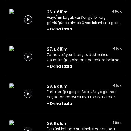
46dk
26. Bölüm
Asiye'nin küçük kızı Songül birkaç
günlüğüne kalmak üzere İstanbul'a gelir.
Hastaneden Zeliha, verdiği haber ile
+
Daha fazla
Vahit'i mutluluktan havalara uçurur.
41dk
27. Bölüm
Zeliha ve Ayten hariç evdeki herkes
kızamıkçığa yakalanınca onlara bakmak
bu ikisine düşer.
+
Daha fazla
41dk
28. Bölüm
Emlakçılığa girişen Sabit, Asiye gidince
boş kalan odayı bir tiyatrocuya kiralar.
Mantıcıdaki işlere yardımcı olan Cansu
+
Daha fazla
ve Rüya'nın bir ziyaretçisi vardır.
40dk
29. Bölüm
Evin üst katında su sıkıntısı yaşanınca