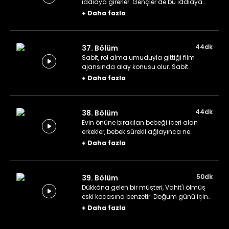
iddiaya girerler. Gençler de bu iddiaya
ortak olunca dükkânda bir Vahit takımı
+
Daha fazla
bir de Berat takımı olur.
44dk
37. Bölüm
Sabit, rol alma umuduyla gittiği film
ajansında alay konusu olur. Sabit
filmcilerin kurbanı olmakla meşgulken
+
Daha fazla
Yeliz'in kocası, telefonla evi arayıp Sabit'i
öldüreceğini söyler.
44dk
38. Bölüm
Evin önüne bırakılan bebeği içeri alan
erkekler, bebek sürekli ağlayınca ne
yapacaklarını bilemezler. Bu esnada
+
Daha fazla
Vahit ise bebeği Zeliha'dan gizlemeye
çalışır.
50dk
39. Bölüm
Dükkâna gelen bir müşteri, Vahit'i ölmüş
eski kocasına benzetir. Doğum günü için
Mustafa'ya sürpriz yapmak isteyen
+
Daha fazla
Cansu, evin kapısını bir kadın açınca
kendisini karmaşık hisler içinde bulur.