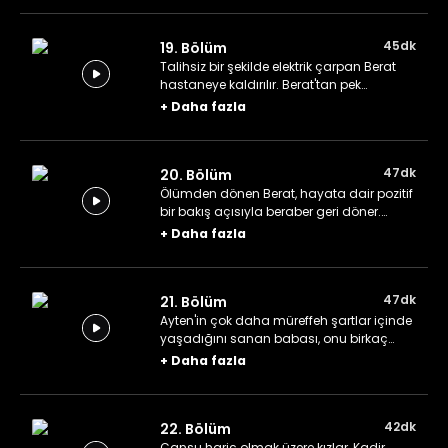
açma fikrini değerlendirir.
45dk
19. Bölüm
Talihsiz bir şekilde elektrik çarpan Berat
hastaneye kaldırılır. Berat'tan pek
hoşlanmayan ev halkının her bir üyesi
+
Daha fazla
kendi iç hesaplaşmasını yaşar.
47dk
20. Bölüm
Ölümden dönen Berat, hayata dair pozitif
bir bakış açısıyla beraber geri döner.
Haydar'ın üniversitedeki asistanlığı
+
Daha fazla
resmen onaylanır.
47dk
21. Bölüm
Ayten'in çok daha müreffeh şartlar içinde
yaşadığını sanan babası, onu birkaç
günlüğüne ziyarete gelir. Balayına çıkan
+
Daha fazla
Zeliha ile Vahit kendilerini hiç alışık
olmadıkları durumların içinde bulur.
42dk
22. Bölüm
Cansu hariç olmak üzere kızlar, Kadir