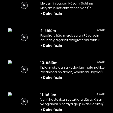
Meryem'in babası Hüsam, Satılmış
Meryem'le sözlenmeyince Vahit'in
dükkânına çöker. Para arayışına giren
+
Daha fazla
Satılmış, Recep'i bir müzik yapımcısıyla
görüştürür.
43dk
9. Bölüm
Fotoğrafçılığa merak salan Rüya, evin
önünde gerçek bir fotoğrafçıyla tanışır.
Vahit ev halkının daha temkinli olması
+
Daha fazla
için gazeteden katil haberi okuyup
herkesin aklına şüphe düşürür.
45dk
10. Bölüm
Kızların okuldan arkadaşları matematikte
zorlanınca onlardan, kendilerini Haydar'la
tanıştırmasını isterler. Asiye, Satılmış'ın
+
Daha fazla
izini sürer ve kimselere görünmeden
gizlice görüşürler.
44dk
11. Bölüm
Vahit hastalıktan yataklara düşer. Kızlar
ve oğlanlar bir araya gelip evde Satılmış'ı
bekleyen ve kalacak başka bir yeri
+
Daha fazla