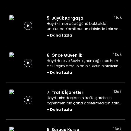
araştırır.
11dk
5. Büyük Kargaşa
Hayri kırmızı düdüğünü bakkalda
unutunca Kamil bunun etkisinde kalır ve
rüyasında trafikte büyük bir karmaşaya
+
Daha fazla
neden olur.
13dk
6. Önce Güvenlik
Hayri Hale ve Sevim'e, hem eğlence hem
de ulaşım aracı olan bisikletin binicilerinin
de güvenlikleri için alması gereken
+
Daha fazla
önlemler olduğunu hatırlatır.
12dk
7. Trafik İşaretleri
Hayri, arkadaşlarının trafik işaretlerini
öğrenmek için çaba göstermediğini fark
eder. Kuşçu Baba ile karşılaştığında
+
Daha fazla
aklına harika bir fikir gelir.
13dk
8. Sürücü Kursu