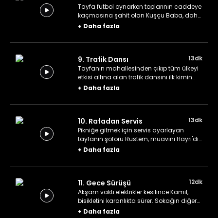
Tayfa futbol oynarken toplarının caddeye
kaçmasına şahit olan Kuşçu Baba, daha
büyük sorunlara neden olmadan
+
Daha fazla
duruma el koymaya karar verir.
13dk
9. Trafik Dansı
Tayfanın mahallesinden çıkıp tüm ülkeyi
etkisi altına alan trafik dansını ilk kimin
başlattığı merak konusudur.
+
Daha fazla
13dk
10. Rafadan Servis
Pikniğe gitmek için servis ayarlayan
tayfanın şoförü Rüstem, muavini Hayri'dir.
Tayfa bazı sorunlar yaşayınca servis
+
Daha fazla
aracı kuralları listesi hazırlamaya karar
verilir.
12dk
11. Gece Sürüşü
Akşam vakti elektrikler kesilince Kamil,
bisikletini karanlıkta sürer. Sokağın diğer
ucunda ışıklar saçan, garip bir silüet fark
+
Daha fazla