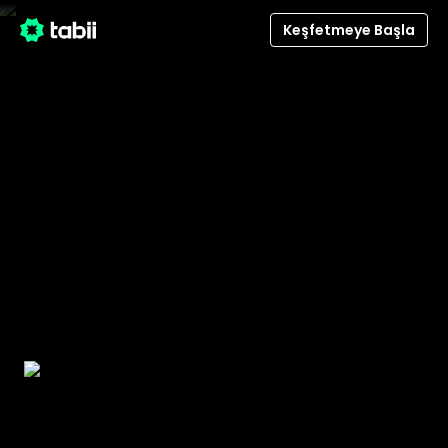
/detail/331141/trafik-tayfa
Keşfetmeye Başla