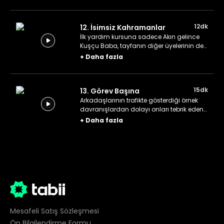
eder ve korkup kaçar.
12dk
12. İsimsiz Kahramanlar
İlk yardım kursuna sadece Akın gelince
Kuşçu Baba, tayfanın diğer üyelerinin de
dikkatini kursa çekmek için bir plan yapar.
+
Daha fazla
15dk
13. Görev Başına
Arkadaşlarının trafikte gösterdiği örnek
davranışlardan dolayı onları tebrik eden
Hayri, mahallede artık ona ihtiyaç
+
Daha fazla
kalmadığını fark edip üzülür.
Mesafeli Satış Sözleşmesi
Ön Bilgilendirme Formu