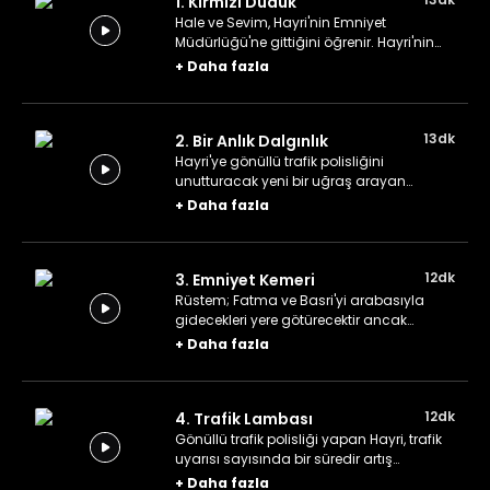
1. Kırmızı Düdük
Hale ve Sevim, Hayri'nin Emniyet
Müdürlüğü'ne gittiğini öğrenir. Hayri'nin
başının derde girmiş olabileceğini
+
Daha fazla
düşünüp işin aslını öğrenmek için
mahallede iz sürmeye başlarlar.
13dk
2. Bir Anlık Dalgınlık
Hayri'ye gönüllü trafik polisliğini
unutturacak yeni bir uğraş arayan
Rafadan ekibi, ondan kaçınmak için
+
Daha fazla
çabalarlar.
12dk
3. Emniyet Kemeri
Rüstem; Fatma ve Basri'yi arabasıyla
gidecekleri yere götürecektir ancak
emniyet kemerini takmayan Fatma,
+
Daha fazla
Hayri'nin kontrolüne takılır.
12dk
4. Trafik Lambası
Gönüllü trafik polisliği yapan Hayri, trafik
uyarısı sayısında bir süredir artış
olduğunu gözlemler ve bunun sebebini
+
Daha fazla