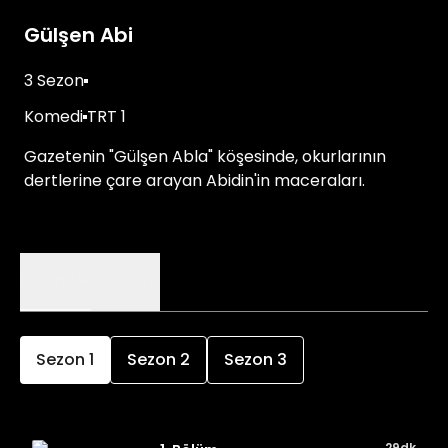
Gülşen Abi
3 Sezon
Komedi
TRT 1
Gazetenin "Gülşen Abla" köşesinde, okurlarının
dertlerine çare arayan Abidin'in maceraları.
Bölümler
Detaylar
Sezon
1
Sezon
2
Sezon
3
29dk