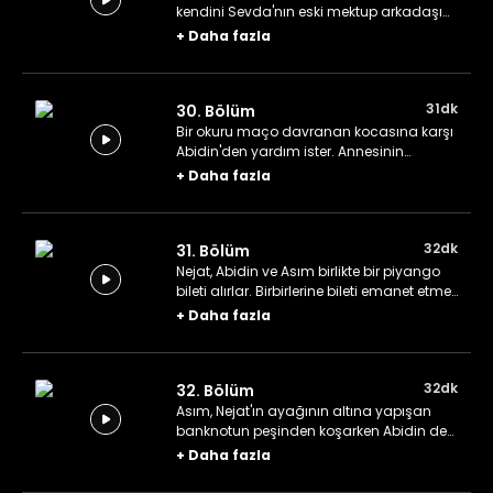
kendini Sevda'nın eski mektup arkadaşı
olan, Nazi sempatizanı bir Alman ile
+
Daha fazla
ilgilenirken bulur.
31dk
30. Bölüm
Bir okuru maço davranan kocasına karşı
Abidin'den yardım ister. Annesinin
üzerindeki baskısından sıkılan Abidin
+
Daha fazla
maço olmaya özenince çevresindekilerin
hiç beğenmediği bir değişim geçirir.
32dk
31. Bölüm
Nejat, Abidin ve Asım birlikte bir piyango
bileti alırlar. Birbirlerine bileti emanet etmek
konusunda güvenemeyince yapışık üçüz
+
Daha fazla
gibi gezmeye başlarlar.
32dk
32. Bölüm
Asım, Nejat'ın ayağının altına yapışan
banknotun peşinden koşarken Abidin de
aşırı talihsiz okuruna yardımcı olmaya
+
Daha fazla
çalışır.