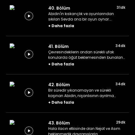
31dk
40. Bölüm
Abidin'in kıskançlık ve oyunlarından
sıkılan Sevda ona bir oyun oynar.
Olayların nereye varabileceğini fark eden
+
Daha fazla
Abidin kendine gelir.
34dk
41. Bölüm
Çevresindekilerin ondan sürekli ufak
konularda öğüt beklemesinden bunalan
Abidin, başka bir meslek edinmeye karar
+
Daha fazla
verir ve kendisini değişik iş alanlarında
hayal eder.
34dk
42. Bölüm
Bir süredir yıkanamayan ve sürekli
kaşınan Abidin, nişanlısının ayrılma
isteğini kabul etmeyen bir okuruna
+
Daha fazla
yardım eder. Asım, Nejat'ı kobay olarak
kullanır.
29dk
43. Bölüm
Hala ilacın etkisinde olan Nejat ve Asım
beklenmedik davranışlarla