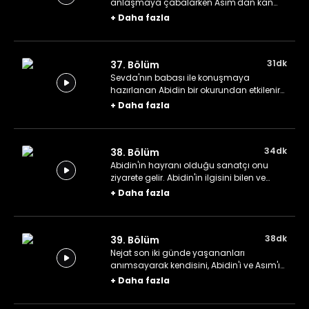
anlaşmaya çabalarken Asım'dan kan
almak zorunda kalan Abidin bir anda saf
+
Daha fazla
değiştirmiş gibi durur.
31dk
37. Bölüm
Sevda'nın babası ile konuşmaya
hazırlanan Abidin bir okurundan etkilenir
ve bir sürü batıl inanç edinir. Asım para
+
Daha fazla
kazanmanın yeni yollarını arar.
34dk
38. Bölüm
Abidin'in hayranı olduğu sanatçı onu
ziyarete gelir. Abidin'in ilgisini bilen ve
gördüklerini yanlış anlayan Sevda,
+
Daha fazla
Abidin'i kıskanır.
38dk
39. Bölüm
Nejat son iki günde yaşananları
anımsayarak kendisini, Abidin'i ve Asım'ı
saran kıskançlık duygusunun kaynağını
+
Daha fazla
Meltem'e açıklamaya çalışır.