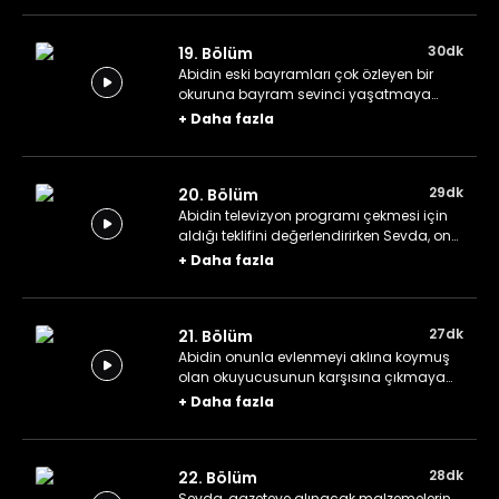
bela içinde bulur.
30dk
19. Bölüm
Abidin eski bayramları çok özleyen bir
okuruna bayram sevinci yaşatmaya
çalışırken Nejat, herkesi tedirgin edecek bir
+
Daha fazla
haber alır.
29dk
20. Bölüm
Abidin televizyon programı çekmesi için
aldığı teklifini değerlendirirken Sevda, onu
gazetenin reklamında oynatmak isteyen
+
Daha fazla
reklamcı ile uğraşır.
27dk
21. Bölüm
Abidin onunla evlenmeyi aklına koymuş
olan okuyucusunun karşısına çıkmaya
cesaret edemez. Asım, gizemli bir
+
Daha fazla
telefondan bomba ihbarı alır.
28dk
22. Bölüm
Sevda, gazeteye alınacak malzemelerin