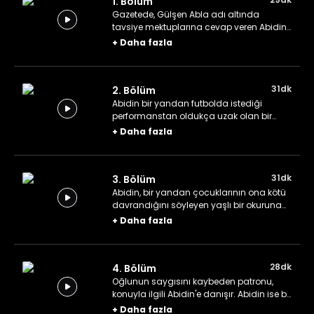
1. Bölüm
Gazetede, Gülşen Abla adı altında
tavsiye mektuplarına cevap veren Abidin,
oğlu ile gelini arasındaki tartışmaya
+
Daha fazla
çözüm bulması için onu ziyaret eden bir
okurunun derdine derman olmaya çalışır.
31dk
2. Bölüm
Abidin bir yandan futbolda istediği
performanstan oldukça uzak olan bir
okuruna yardım etmeye çalışırken diğer
+
Daha fazla
yandan da önemli bir misafir bekler.
31dk
3. Bölüm
Abidin, bir yandan çocuklarının ona kötü
davrandığını söyleyen yaşlı bir okuruna
yardım etmek isterken diğer yandan da
+
Daha fazla
durumu patronundan gizlemeye
çabalar.
28dk
4. Bölüm
Oğlunun saygısını kaybeden patronu,
konuyla ilgili Abidin'e danışır. Abidin ise bir
yandan patronuna yardım ederken diğer
+
Daha fazla