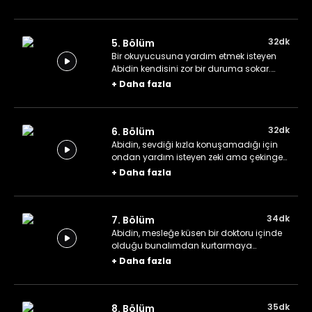
yandan kendi başındaki belalarla
uğraşır.
32dk
5. Bölüm
Bir okuyucusuna yardım etmek isteyen
Abidin kendisini zor bir duruma sokar.
Sevda ise Asım bey tarafından ona
+
Daha fazla
verilen haberlerin peşinde koşturur.
32dk
6. Bölüm
Abidin, sevdiği kızla konuşamadığı için
ondan yardım isteyen zeki ama çekingen
genç okurunu Ziya'ya yönlendirir ve
+
Daha fazla
Sevda'nın babası için uçak bileti
aramaya koyulur.
34dk
7. Bölüm
Abidin, mesleğe küsen bir doktoru içinde
olduğu bunalımdan kurtarmaya
çalışırken Sevda ise Asım'ın bir
+
Daha fazla
arkadaşına ait turşu fabrikasının haberini
yapmak için görevlendirilir.
35dk
8. Bölüm