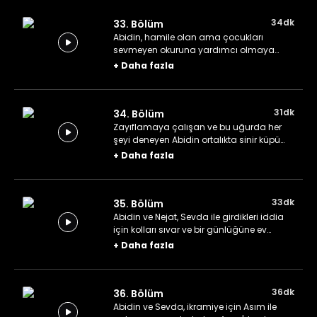
34dk
33. Bölüm
Abidin, hamile olan ama çocukları
sevmeyen okuruna yardımcı olmaya
çalışırken Asım diş ağrısı ile kıvranır.
+
Daha fazla
31dk
34. Bölüm
Zayıflamaya çalışan ve bu uğurda her
şeyi deneyen Abidin ortalıkta sinir küpü
gibi gezer. Asım, parasını koruması için
+
Daha fazla
Nejat'ı eğitir.
33dk
35. Bölüm
Abidin ve Nejat, Sevda ile girdikleri iddia
için kolları sıvar ve bir günlüğüne ev
hanımlığı yaparken Sevda da alacaklısı
+
Daha fazla
tarafından ziyaret edilen Asım'a yardım
eder.
36dk
36. Bölüm
Abidin ve Sevda, ikramiye için Asım ile