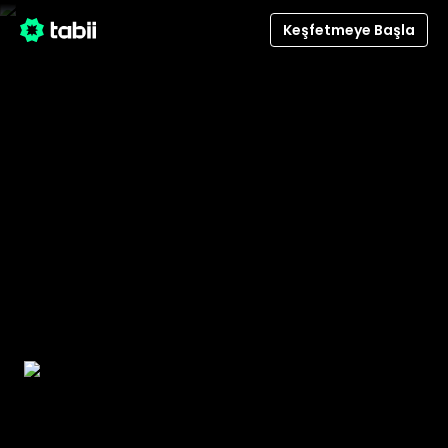
/detail/4746/gulsen-abi
Keşfetmeye Başla