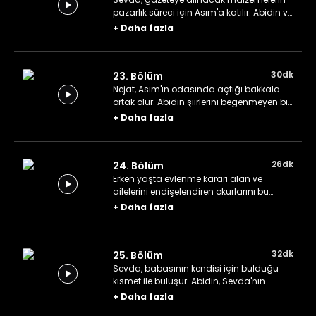
pazarlık süreci için Asım'a katılır. Abidin ve
Nejat, hastalık hastası bir okurlarına
+
Daha fazla
yardım etmeye çalışırken onun etkisinde
kalırlar.
30dk
23. Bölüm
Nejat, Asım'ın odasında açtığı bakkala
ortak olur. Abidin şiirlerini beğenmeyen bir
oduncu tarafından tehdit edilen bir
+
Daha fazla
okuruna yardım eder.
26dk
24. Bölüm
Erken yaşta evlenme kararı alan ve
ailelerini endişelendiren okurlarını bu
karardan vazgeçirmek isteyen Abidin,
+
Daha fazla
Sevda ile birlikte bir oyun hazırlar.
32dk
25. Bölüm
Sevda, babasının kendisi için bulduğu
kısmet ile buluşur. Abidin, Sevda'nın
babasına kendini sevdirmek için yeni bir
+
Daha fazla
yol arar fakat bu yöntem Sevda'nın hiç