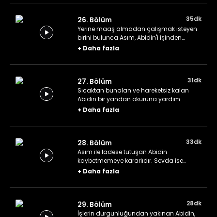
hoşuna gitmez.
35dk
26. Bölüm
Yerine maaş almadan çalışmak isteyen
birini bulunca Asım, Abidin'i işinden
çıkartır. Ancak gördükleri Sevda'yı yeni
+
Daha fazla
gelen Gülizar Abla'nın iyi niyetine karşı
şüphelendirir.
31dk
27. Bölüm
Sıcaktan bunalan ve hareketsiz kalan
Abidin bir yandan okuruna yardım
ederken bir yandan da geçmiş günleri
+
Daha fazla
anımsar.
33dk
28. Bölüm
Asım ile ladese tutuşan Abidin
kaybetmemeye kararlıdır. Sevda ise
yaşama sevincini kaybetmiş olan babası
+
Daha fazla
için yardım arar.
28dk
29. Bölüm
İşlerin durgunluğundan yakınan Abidin,