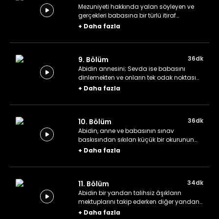
Mezuniyeti hakkında yalan söyleyen ve
gerçekleri babasına bir türlü itiraf
edemeyen genç bir adam, Abidin'den
+
Daha fazla
yardım ister. Ziya ise genç ve bekâr bir
adam olarak kiralık ev bulmaya çabalar.
36dk
9. Bölüm
Abidin annesini; Sevda ise babasını
dinlemekten ve onların tek odak noktası
olmaktan yorulmuştur. Onları
+
Daha fazla
tanıştırmaya karar verirler. Asım Bey'in
arkadaşının mektubuna cevap vermek
ise Ziya'ya kalır.
36dk
10. Bölüm
Abidin, anne ve babasının sınav
baskısından sıkılan küçük bir okurunun
derdine çare ararken Sevda da Asım'a
+
Daha fazla
eşi ile arasını düzeltmesi için yardımcı
olur.
34dk
11. Bölüm
Abidin bir yandan talihsiz âşıkların
mektuplarını takip ederken diğer yandan
da Sevda'nın babasının, dairesini kiraya
+
Daha fazla