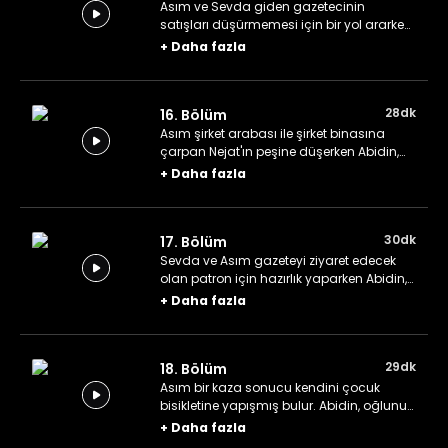
Asım ve Sevda giden gazetecinin
satışları düşürmemesi için bir yol ararken
Abidin, az ömrü kalan bir okurunun son
+
Daha fazla
isteklerini yerine getirmesine yardım eder.
28dk
16. Bölüm
Asım şirket arabası ile şirket binasına
çarpan Nejat'ın peşine düşerken Abidin,
Sevda ile birlikte eşyaları boşanmak üzere
+
Daha fazla
olduğu eşi tarafından çalınan bir
okuruna yardım eder.
30dk
17. Bölüm
Sevda ve Asım gazeteyi ziyaret edecek
olan patron için hazırlık yaparken Abidin,
işten ve paradan başka hiçbir şey
+
Daha fazla
düşünmeyen nişanlısı ile dertli olan bir
okuruna yardım eder.
29dk
18. Bölüm
Asım bir kaza sonucu kendini çocuk
bisikletine yapışmış bulur. Abidin, oğlunun
şiddet eğiliminden dertli olan bir
+
Daha fazla
okuyucusuna yardım ederken kendini