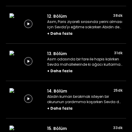
vermesini engellemeye çalışır.
38dk
12. Bölüm
Asım, Paris ziyareti sırasında yerini alması
için Sevda'yı eğitime sokarken Abidin de
kan davalısı tarafından takip
+
Daha fazla
edildiğinden şüphelenen bir okuruna
yardım eder.
31dk
13. Bölüm
Asım odasında bir fare ile hapis kalırken
Sevda mahallelerinde ki ağacı kurtarmak
isteyen bir grup ile ilgili haber yapmaya
+
Daha fazla
başlar ve Abidin ile birlikte ağacı
kurtarmak için kolları sıvarlar.
25dk
14. Bölüm
Abidin kumarı bırakmak isteyen bir
okurunun yardımıma koşarken Sevda da
Asım Bey'in asabiyetinin ardında yatan
+
Daha fazla
sebepleri araştırır.
33dk
15. Bölüm