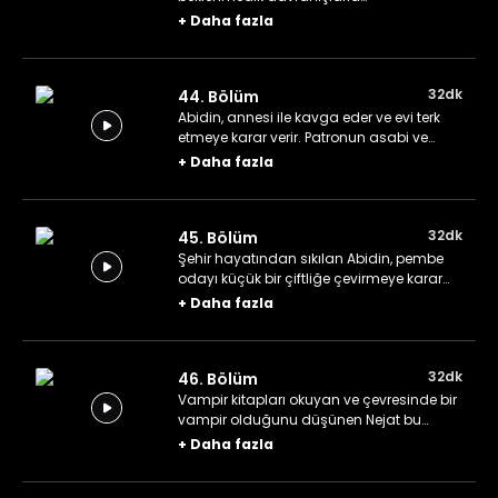
çevresindekileri şaşırtmaya devam
+
Daha fazla
ederler. Kendisine gelen Abidin okuru için
yeni bir çözüm bulur.
32dk
44. Bölüm
Abidin, annesi ile kavga eder ve evi terk
etmeye karar verir. Patronun asabi ve
dengesiz davranışları olan oğlu, teftiş
+
Daha fazla
etmek için gazeteye gelir.
32dk
45. Bölüm
Şehir hayatından sıkılan Abidin, pembe
odayı küçük bir çiftliğe çevirmeye karar
verir. Sevda, iki kadın arasında kalan
+
Daha fazla
Asım'a yardım eder.
32dk
46. Bölüm
Vampir kitapları okuyan ve çevresinde bir
vampir olduğunu düşünen Nejat bu
kişinin Abidin olduğuna ikna olur. Asım,
+
Daha fazla
yeni patronunun acımasız testlerine
maruz kalır.